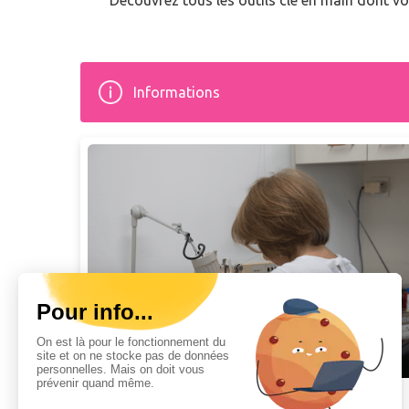
Découvrez tous les outils clé en main dont vo
Informations
TROUBLES MUSCULO-SQUELETTIQUES